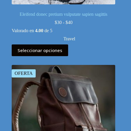
Eleifend donec pretium vulputate sapien sagittis
Rango
$
30
-
$
40
de
Valorado en
4.00
de 5
precios:
desde
Travel
$30
Este
hasta
Seleccionar opciones
producto
$40
tiene
múltiples
variantes.
Las
OFERTA
opciones
se
pueden
elegir
en
la
página
de
producto