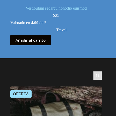
Vestibulum sedarcu nonodio euismod
$
25
Valorado en
4.00
de 5
Travel
Añadir al carrito
OFERTA