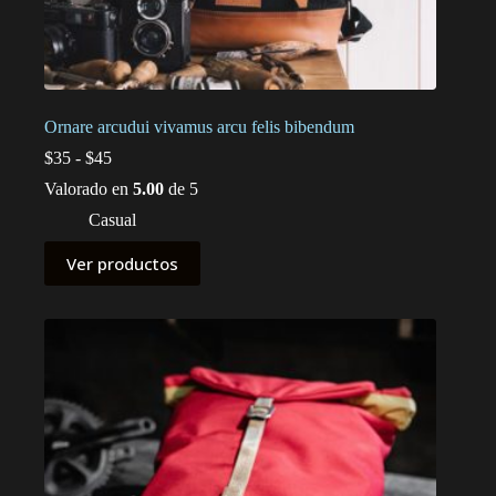
Ornare arcudui vivamus arcu felis bibendum
Rango
$
35
-
$
45
de
Valorado en
5.00
de 5
precios:
desde
Casual
$35
hasta
Ver productos
$45