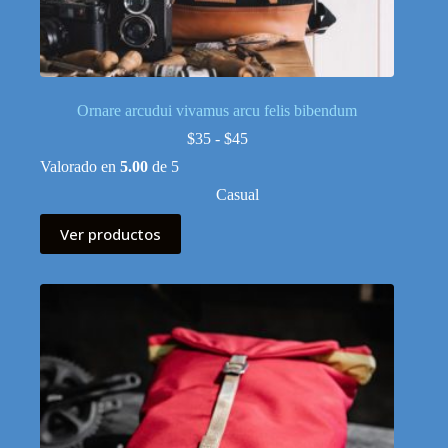
Ornare arcudui vivamus arcu felis bibendum
Rango
$
35
-
$
45
de
Valorado en
5.00
de 5
precios:
desde
Casual
$35
hasta
Ver productos
$45