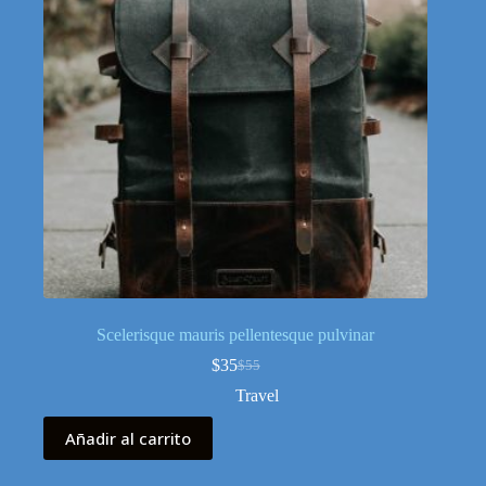
Scelerisque mauris pellentesque pulvinar
$
35
$
55
El
El
precio
precio
Travel
original
actual
era:
es:
Añadir al carrito
$55.
$35.