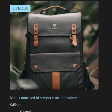
OFERTA
Mollis nunc sed id semper risus in hendrerit
$
45
$
60
El
El
precio
precio
Casual