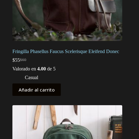
Fringilla Phasellus Faucus Scelerisque Eleifend Donec
$
55
$
60
El
El
precio
precio
Valorado en
4.00
de 5
original
actual
Casual
era:
es:
$60.
$55.
Añadir al carrito