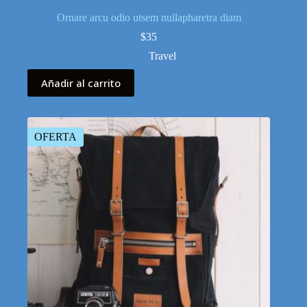
Ornare arcu odio utsem nullapharetra diam
$
35
Travel
Añadir al carrito
OFERTA