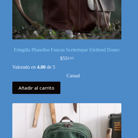
Fringilla Phasellus Faucus Scelerisque Eleifend Donec
$
55
$
60
El
El
precio
precio
Valorado en
4.00
de 5
original
actual
Casual
era:
es:
$60.
$55.
Añadir al carrito