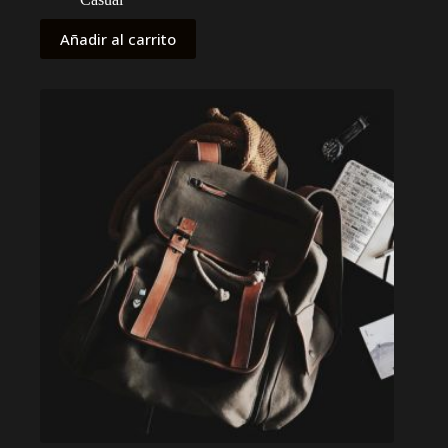
original
actual
era:
es:
Añadir al carrito
$60.
$45.