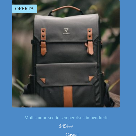
OFERTA
Mollis nunc sed id semper risus in hendrerit
$
45
$
60
El
El
precio
precio
Casual