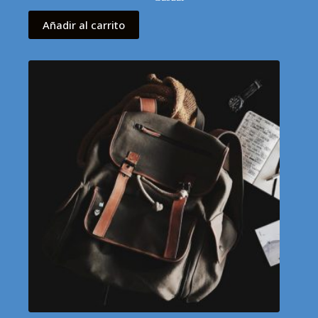
original
actual
era:
es:
Añadir al carrito
$60.
$45.