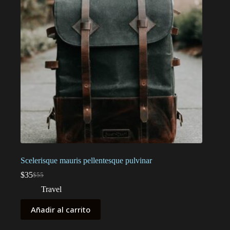
Scelerisque mauris pellentesque pulvinar
$
35
$
55
El
El
precio
precio
Travel
original
actual
era:
es:
Añadir al carrito
$55.
$35.