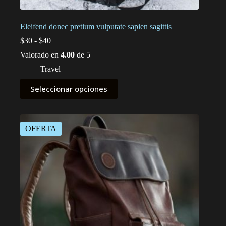
Eleifend donec pretium vulputate sapien sagittis
Rango
$
30
-
$
40
de
Valorado en
4.00
de 5
precios:
desde
Travel
$30
Este
hasta
Seleccionar opciones
producto
$40
tiene
múltiples
variantes.
Las
OFERTA
opciones
se
pueden
elegir
en
la
página
de
producto