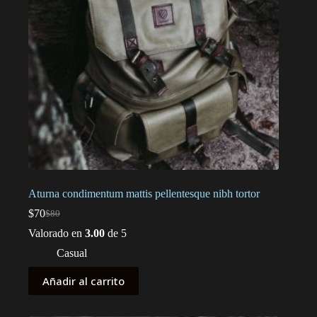
Aturna condimentum mattis pellentesque nibh tortor
$
70
$
80
El
El
precio
precio
Valorado en
3.00
de 5
original
actual
Casual
era:
es:
$80.
$70.
Añadir al carrito