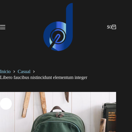
Saltar
al
contenido
$
0
Carro
de
compra
Inicio
Casual
Libero faucibus nistincidunt elementum integer