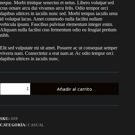
neque. Morbi tristique senectus et netus. Libero volutpat sed
cras ornare arcu dui vivamus arcu felis. Odio tempor orci
dapibus ultrices in iaculis nunc sed. Morbi tempus iaculis urna
id volutpat lacus. Amet commodo nulla facilisi nullam
vehicula ipsum. Faucibus pulvinar elementum integer enim.
Aliquam nulla facilisi cras fermentum odio eu feugiat pretium
nibh.
Elit sed vulputate mi sit amet. Posuere ac ut consequat semper
viverra nam. Consectetur a erat nam at. Ac odio tempor orci
dapibus ultrices in iaculis nunc.
Libero
Añadir al carrito
faucibus
nistincidunt
elementum
integer
cantidad
SKU:
009
CATEGORÍA:
CASUAL