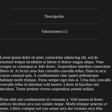
Descripción
Valoraciones (1)
Lorem ipsum dolor sit amet, consectetur adipiscing elit, sed do
eiusmod tempor incididunt ut labore et dolore magna aliqua. Vitae
congue eu consequat ac felis donec. Suspendisse interdum consectetur
libero id. At lectus urna duis convallis convallis tellus. Diam in arcu
cursus euismod quis. A condimentum vitae sapien pellentesque
habitant morbi tristique. Purus semper eget duis at. Urna duis convallis
convallis tellus id interdum velit laoreet. Libero id faucibus nisl
tincidunt. Tortor pretium viverra suspendisse potenti nullam.
Proin nibh nisl condimentum id venenatis a. Velit laoreet id donec
ultrices tincidunt arcu non sodales neque. Morbi tristique senectus et
netus. Libero volutpat sed cras ornare arcu dui vivamus arcu felis.